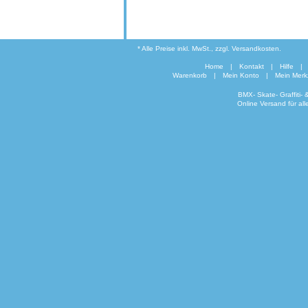
* Alle Preise inkl. MwSt., zzgl. Versandkosten.
Home
|
Kontakt
|
Hilfe
|
Warenkorb
|
Mein Konto
|
Mein Merkz
BMX- Skate- Graffiti-
Online Versand für al