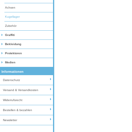
Achsen
Kugellager
Zubehör
Graffiti
Bekleidung
Protektoren
Medien
Informationen
Datenschutz
Versand & Versandkosten
Widerrufsrecht
Bestellen & bezahlen
Newsletter