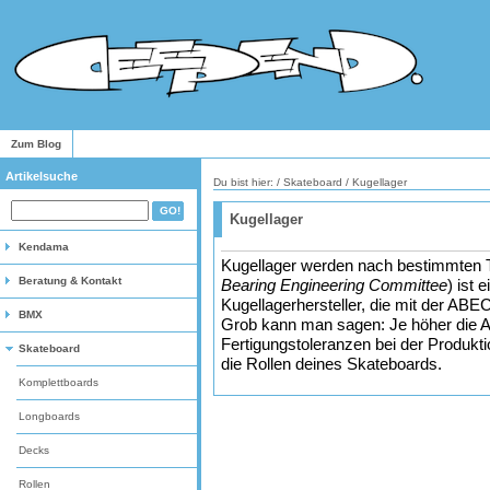
Zum Blog
Artikelsuche
Du bist hier: /
Skateboard
/
Kugellager
Kugellager
Kendama
Kugellager werden nach bestimmten T
Beratung & Kontakt
Bearing Engineering Committee
) ist
Kugellagerhersteller, die mit der ABE
BMX
Grob kann man sagen: Je höher die A
Fertigungstoleranzen bei der Produkt
Skateboard
die Rollen deines Skateboards.
Komplettboards
Longboards
Decks
Rollen