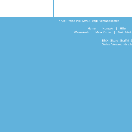
* Alle Preise inkl. MwSt., zzgl. Versandkosten.
Home
|
Kontakt
|
Hilfe
|
Warenkorb
|
Mein Konto
|
Mein Merkz
BMX- Skate- Graffiti-
Online Versand für al