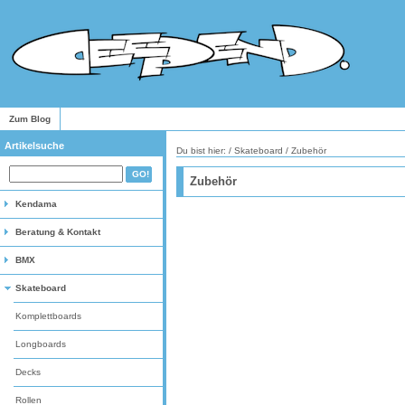
Zum Blog
Artikelsuche
Du bist hier: /
Skateboard
/
Zubehör
Zubehör
Kendama
Beratung & Kontakt
BMX
Skateboard
Komplettboards
Longboards
Decks
Rollen