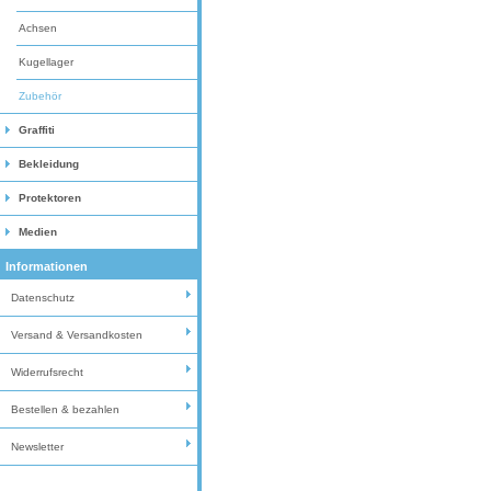
Achsen
Kugellager
Zubehör
Graffiti
Bekleidung
Protektoren
Medien
Informationen
Datenschutz
Versand & Versandkosten
Widerrufsrecht
Bestellen & bezahlen
Newsletter