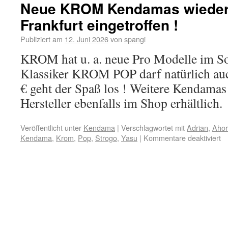
Neue KROM Kendamas wieder
Frankfurt eingetroffen !
Publiziert am
12. Juni 2026
von
spangi
KROM hat u. a. neue Pro Modelle im So
Klassiker KROM POP darf natürlich auc
€ geht der Spaß los ! Weitere Kendamas
Hersteller ebenfalls im Shop erhältlich.
Veröffentlicht unter
Kendama
|
Verschlagwortet mit
Adrian
,
Aho
Kendama
,
Krom
,
Pop
,
Strogo
,
Yasu
|
Kommentare deaktiviert