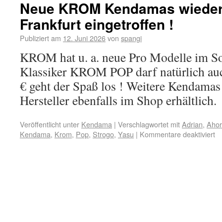
Neue KROM Kendamas wieder
Frankfurt eingetroffen !
Publiziert am
12. Juni 2026
von
spangi
KROM hat u. a. neue Pro Modelle im So
Klassiker KROM POP darf natürlich auc
€ geht der Spaß los ! Weitere Kendamas
Hersteller ebenfalls im Shop erhältlich.
Veröffentlicht unter
Kendama
|
Verschlagwortet mit
Adrian
,
Aho
Kendama
,
Krom
,
Pop
,
Strogo
,
Yasu
|
Kommentare deaktiviert