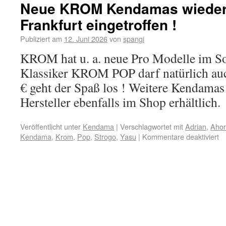
Neue KROM Kendamas wieder
Frankfurt eingetroffen !
Publiziert am
12. Juni 2026
von
spangi
KROM hat u. a. neue Pro Modelle im So
Klassiker KROM POP darf natürlich auc
€ geht der Spaß los ! Weitere Kendamas
Hersteller ebenfalls im Shop erhältlich.
Veröffentlicht unter
Kendama
|
Verschlagwortet mit
Adrian
,
Aho
Kendama
,
Krom
,
Pop
,
Strogo
,
Yasu
|
Kommentare deaktiviert