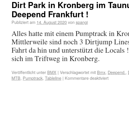
Dirt Park in Kronberg im Taun
Deepend Frankfurt !
Publiziert am
14. August 2020
von
spangi
Alles hatte mit einem Pumptrack in Kr
Mittlerweile sind noch 3 Dirtjump Lin
Fahrt da hin und unterstützt die Locals 
sich im Triftweg in Kronberg.
Veröffentlicht unter
BMX
|
Verschlagwortet mit
Bmx
,
Deepend.
,
MTB
,
Pumptrack
,
Tableline
|
Kommentare deaktiviert