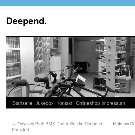
Deepend.
Startseite
Jukebox
Kontakt
Onlineshop
Impressum
←
Odyssey Path BMX Drahtreifen im Deepend.
Molotow Dev
Frankfurt !