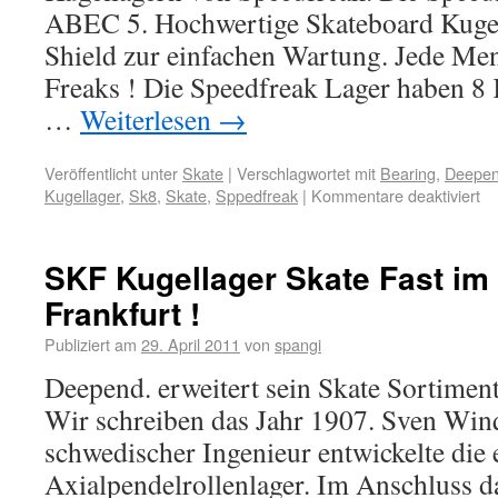
ABEC 5. Hochwertige Skateboard Kugell
Shield zur einfachen Wartung. Jede Me
Freaks ! Die Speedfreak Lager haben 8
…
Weiterlesen
→
Veröffentlicht unter
Skate
|
Verschlagwortet mit
Bearing
,
Deepend
Kugellager
,
Sk8
,
Skate
,
Sppedfreak
|
Kommentare deaktiviert
SKF Kugellager Skate Fast im
Frankfurt !
Publiziert am
29. April 2011
von
spangi
Deepend. erweitert sein Skate Sortimen
Wir schreiben das Jahr 1907. Sven Winqu
schwedischer Ingenieur entwickelte die 
Axialpendelrollenlager. Im Anschluss 