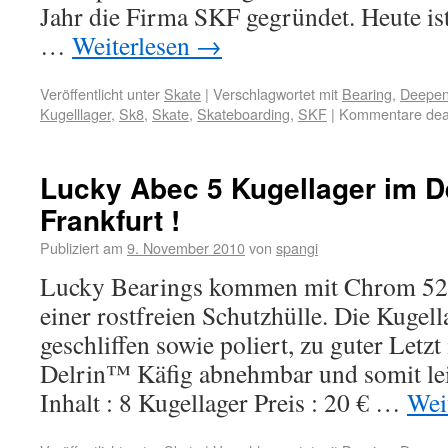
Jahr die Firma SKF gegründet. Heute i
…
Weiterlesen
→
Veröffentlicht unter
Skate
|
Verschlagwortet mit
Bearing
,
Deepend
Kugelllager
,
Sk8
,
Skate
,
Skateboarding
,
SKF
|
Kommentare deak
Lucky Abec 5 Kugellager im 
Frankfurt !
Publiziert am
9. November 2010
von
spangi
Lucky Bearings kommen mit Chrom 521
einer rostfreien Schutzhülle. Die Kugel
geschliffen sowie poliert, zu guter Letzt
Delrin™ Käfig abnehmbar und somit le
Inhalt : 8 Kugellager Preis : 20 € …
Wei