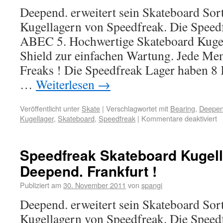
Deepend. erweitert sein Skateboard Sor
Kugellagern von Speedfreak. Die Speed
ABEC 5. Hochwertige Skateboard Kugell
Shield zur einfachen Wartung. Jede Me
Freaks ! Die Speedfreak Lager haben 8
…
Weiterlesen
→
Veröffentlicht unter
Skate
|
Verschlagwortet mit
Bearing
,
Deepend
Kugellager
,
Skateboard
,
Speedfreak
|
Kommentare deaktiviert
Speedfreak Skateboard Kugell
Deepend. Frankfurt !
Publiziert am
30. November 2011
von
spangi
Deepend. erweitert sein Skateboard Sor
Kugellagern von Speedfreak. Die Speed