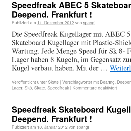
Speedfreak ABEC 5 Skateboar
Deepend. Frankfurt !
Publiziert am
11. Dezember 2012
von
spangi
Die Speedfreak Kugellager mit ABEC 5
Skateboard Kugellager mit Plastic-Shiel
Wartung. Jede Menge Speed für Sk 8- F
Lager haben 8 Kugeln, im Gegensatz zu
Kugel verbaut haben. Mit der …
Weiter
Veröffentlicht unter
Skate
|
Verschlagwortet mit
Bearing
,
Deepend
Lager
,
Sk8
,
Skate
,
Speedfreak
|
Kommentare deaktiviert
Speedfreak Skateboard Kugell
Deepend. Frankfurt !
Publiziert am
10. Januar 2012
von
spangi