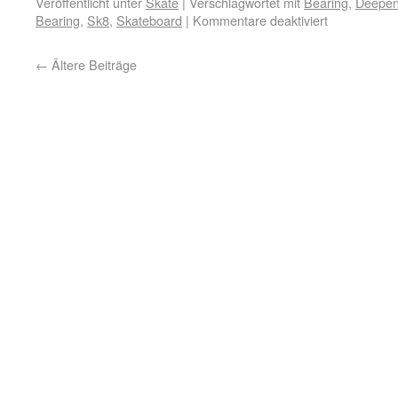
Veröffentlicht unter
Skate
|
Verschlagwortet mit
Bearing
,
Deepend
Bearing
,
Sk8
,
Skateboard
|
Kommentare deaktiviert
←
Ältere Beiträge