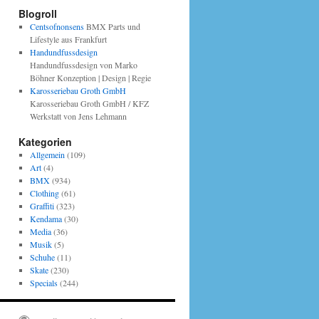
Blogroll
Centsofnonsens
BMX Parts und
Lifestyle aus Frankfurt
Handundfussdesign
Handundfussdesign von Marko
Böhner Konzeption | Design | Regie
Karosseriebau Groth GmbH
Karosseriebau Groth GmbH / KFZ
Werkstatt von Jens Lehmann
Kategorien
Allgemein
(109)
Art
(4)
BMX
(934)
Clothing
(61)
Graffiti
(323)
Kendama
(30)
Media
(36)
Musik
(5)
Schuhe
(11)
Skate
(230)
Specials
(244)