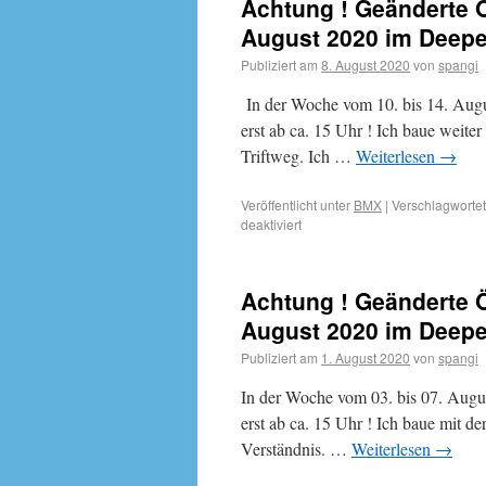
Achtung ! Geänderte Ö
August 2020 im Deepe
Publiziert am
8. August 2020
von
spangi
In der Woche vom 10. bis 14. Augu
erst ab ca. 15 Uhr ! Ich baue weite
Triftweg. Ich …
Weiterlesen
→
Veröffentlicht unter
BMX
|
Verschlagwortet
deaktiviert
Achtung ! Geänderte Ö
August 2020 im Deepe
Publiziert am
1. August 2020
von
spangi
In der Woche vom 03. bis 07. Augu
erst ab ca. 15 Uhr ! Ich baue mit 
Verständnis. …
Weiterlesen
→