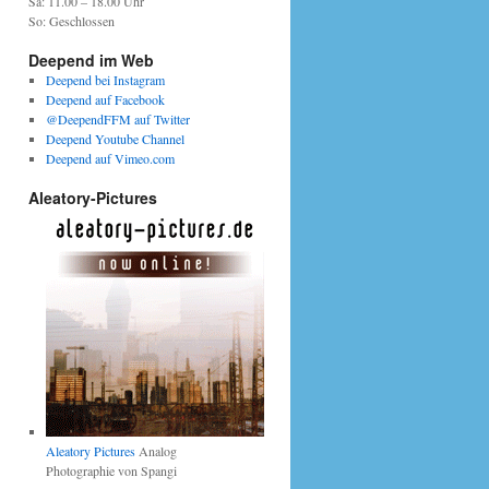
Sa: 11.00 – 18.00 Uhr
So: Geschlossen
Deepend im Web
Deepend bei Instagram
Deepend auf Facebook
@DeependFFM auf Twitter
Deepend Youtube Channel
Deepend auf Vimeo.com
Aleatory-Pictures
Aleatory Pictures
Analog
Photographie von Spangi