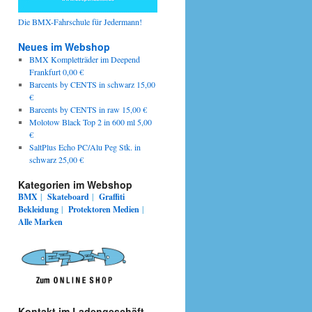
Die BMX-Fahrschule für Jedermann!
Neues im Webshop
BMX Kompletträder im Deepend
Frankfurt 0,00 €
Barcents by CENTS in schwarz 15,00
€
Barcents by CENTS in raw 15,00 €
Molotow Black Top 2 in 600 ml 5,00
€
SaltPlus Echo PC/Alu Peg Stk. in
schwarz 25,00 €
Kategorien im Webshop
BMX
|
Skateboard
|
Graffiti
Bekleidung
|
Protektoren
Medien
|
Alle Marken
Kontakt im Ladengeschäft