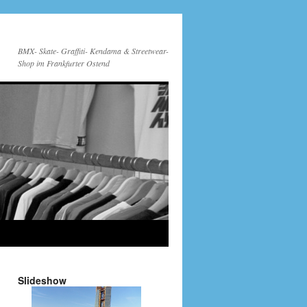
BMX- Skate- Graffiti- Kendama & Streetwear-
Shop im Frankfurter Ostend
Slideshow